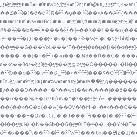
����B�H�0��WaV��]2�; ��0@��,#۲
��Z��(�ã�é Ʀ��ɡ�� ��˃A��A{���33�
�����m4��5�vW���BsC���uu ����\#����2j��������|5��aӈ��i��QSy�cO���ٛ��rذ
##�͖��b�==����� |4��X��f`���s{
����G���VoL���fT��|�s�y�j}�|�a�]�_~6�
����ގ��(�=�<�kn��r�9@��Ŕ��G�-���# �V���]��k;��h�w���������h|t��w �����4 ��m[/�
s�kc��8a>�8���g;o�Ό�����| �H�
�0��q��.v�&_�<����Ҟ�O�0�WoW\|͟Zg��׎,߂o��]���li��+wu�}}���1�w䀃N�O��_6{�3�u��/
�T�u<���9Y<�{�n�%w����ʀ��ƅ��۷��g
�ɏ����O����÷�^��wpt��r�,���|��ǒ���
��{r���>@8�])�/uN�^�z�� |o̓+=������^
��{��<�O�o{��w[��OV�'�M-�~�=<���O����
���r��H�Q7�bC{;`�`�Ĳ���(���)�,�?�
�l��ύl�`�N��Sb��G�0I T�=��_��ɎN�T�
c�x���Ǐ\��>��W'���Ԏm��޾Z�)��h�`]��)"�k��#�㚻5~<����峽�4�')����{�@����|��� �[]�v>~||��ˇ?