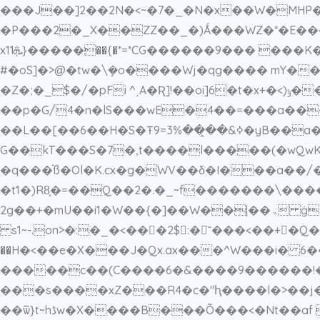
���J��]2��2N�<~�7�_�N�x��W�MHP�
�P���2�_X��ZZ��_�)Ǻ���WZ�*�E��4
x1׃�����{ܞ1��{�*=*CG������9��� ���K��WWV���z���Vb9_�'2����[$���44�[�j��H��5����t�l���v#ε_2����-
#�oS]�>@�tw�\ܻ�o����Wj�qg���� mY�
�Z�;�_$�/�pFi ^͵A�Ʀ]!��oi]6�t�x+�<)ݹ��o0�!�����l�� ���� `�Q�{����}�
��p�G/4�n�lS���wE�4��=���a��
��L��[��6��H�S�Ŧߦ&��̭��3%=9�yB��a�G�uń3����ʰ36�>�?
G��kT���S�7�,t����l�����(�wQwK{
�q���֗ß�Ol�K.cx�g�WV��δ�I���a�
�t1�)R8̧�=��Q��2�.�_~f�������\���
2g��+�mU��i1�W��{�]��W��|��ۃ ġ�k������'HPb��P�b����(��C��-,RDЋMh�~,�(��ϸ�jw�*F��S�MJ{3�H'o,� 1�"�Fq
s1~-.on>�:�_�<��𮫿�2$:�˘���<��+�Q��)���u�
��H�<��e�X���J�Qx.ax���^W���i� 6
�����c��(C����6�&����9������!
���s����xZ���R4�c�"ԧ����l�>��j�
��ѿ}t~hڈw�X����B���Õ���<�Nt��af w��a��������.�<���7�d��6o}�Ծh�exxq3�\8�Ϫ.���s@q�,(�UF� o�&)!��Ӱ�_p �|