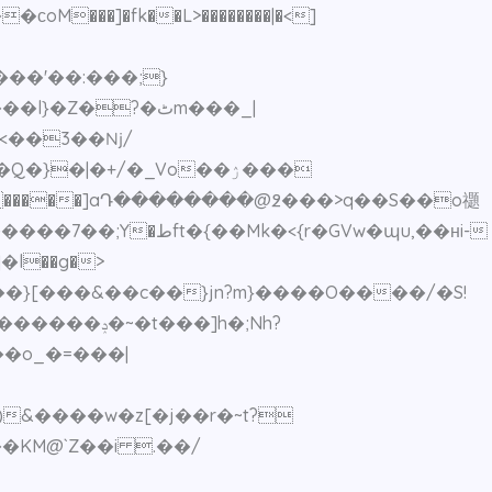
����'��:���;}
Z�?�ٹm���_|
<
��3��ǋ/
}�|�+/�_Vo��ۯ���
�KM@`Z��i .��/