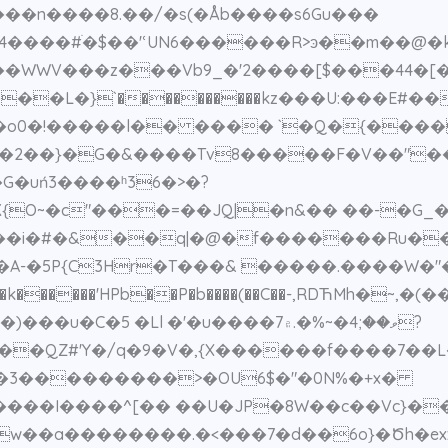
��n����8.��/�s(�Åb����s6Gu���
����#ׄ�$��'ՙUN6������R>ͽ��m��@�k
���L�}`����������kz���U:���E#
�2��}�G�&����Tv8�����F�V��"�
O~�c"���=��JQ|�n&�� ��-�G_�͙
�/��i�#�&��q|�@�f�������Ru�
�A-�5P{C3Hr�T���& �����.����W�"�
C�5 �Ll �'�u����7ވ��;4�~%�.۾?
���QZ#'Y�/q�9�V�,{X������f����7��
�3���������>�OU6$�"�0N%�+x�
���I����^[�� ��U�JP�8W��c��Vc}��