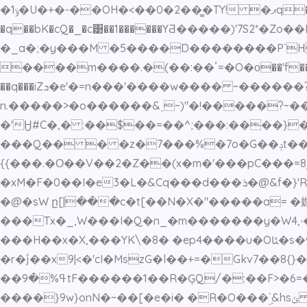
�ݹ1�U�+�-��OH�<��0�2��̳�TY! �ޕq�T�4�i�J��ʵ?
�q��bK�cQ�_�c͹��1������YƋ�����)'7S2*�Zo��P�2$e��ؠ�>x���}:�'���~?]ȱ�=\��C�0I�qv��a�j�Y��ގ
�_a�;�y���M �5����D��������P`H
����m����.�(��:��ٴ=�O�о��'f��i�'c�� ����f�L�"����k�9��~��(�8��90�8�-�e??
��q���iZܖ�e'�=n���'����w���� ~������?�G� ������ ��z~L���w-������h ~f��5L���������?
n.�����>�o������&ˎ~)"�!�����?~�
�'Ӈ#C�,� :��$��=��^;���:����
���Q�� � �z�7���%�7o�G��ݚt����_a���n��|&
{{���.�Ο��V��2�Z��(x�m�'���pC���=
�xM�F�0��I�e3�L�&Cq���d���ܪ�@&f�}'RW�E_��V��W�dl��[�?���Ybϓ�/�������/���Tc,��a��|�_���-ԁ�nŝ�?
�@�sW ը[|���c�t[��N�X�"�����a= �㚳
���Tx�_,W���I�Q�n_�m�������y�W4,ۥ��P�V�"G�ʳ&�R��d^5F�#r횡8t��xav4W�ty�1ǽ�&��²|�����157�[�D9�`bw�
���H��x�X,���YK\�8� �ep4����u�Oﯫ�s�wv�5�����W�����?�]~[�{��D`Y�����.W�F�1��_�Z/&��,W}�����%�Y� �
�r�۟j��x9|<�'cI�MszG�l��+=�Gkv7��8{}��'���٢��>��l {��j�C���]�?��/; b�7kb7Ig�l�΁�+�
��ߟ%�9tF������1��R�ĢQ/�:��F>�6=�V��� D�͝�0��K�5d{��-v9?id=V���W�����\���d���s�8�MV�@��N�xp
����}9w}onN�~��[�e�i� �R�O���ۣ`&hsݵ �A�ݟ�4X`` �f��>�x�p���p5m!j������v�Ov:\���Y{��G���op������(������c��]��Q`�|