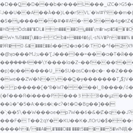
�D��Q�D���b�r���L���_iZC�>G5����X������/丠�WE�R
˸J��U��A��À��)L��r5VL`�W#Ý9��m�{��׷��] �@��?� w��w�]~:�4�RP���6�oShþ�|_��Rd�E|� ~��
�S�y���� ��#�#A�~�3��4g�tZ�*�Ι�b{
�HåȌds��*�DL� m�����0y���\m�rwp�5��`�C
�W+.%B���]\��a~ Cb�+���4�6jl,-s%V�PnI�I��%
�9Ɍ�0 &����E��ό��2�a�S�:TO�^f�
�@ʞa���ϺJ;u��'[J���l��=���a�T�й��
��ܻ����4��\Y����la�Z~��f���t��
�p)�j������U_�SU�asC�x�c�- ��Z��
�we��ZW�N�v��Q�ɏ�������Tݛ$)V�^���~%���_�����+N8��J\��/����u�.�vF���pn->�3���� I��b��\�|p}
� p�����[�*8�W7����I_8����/ó��J������޷A���>�t���l�\R}^N�T�S
{�f���R�i����P���⪜ 8��yz����>M_��~~|~
��ȕ�"�5�A:��s�i;�c?�t�O�Bg��]��|
�`;��5\��W���oe�p7W��6�&�Ȼ�q��J?8���
���F� T��2:qY� �KU��K�J1OrU�$���ꖅb
����h�/��A�
,�'���O�� ���t5����� 5�WN嗔����Ҏ�v�UV�ڭ�x�)��r