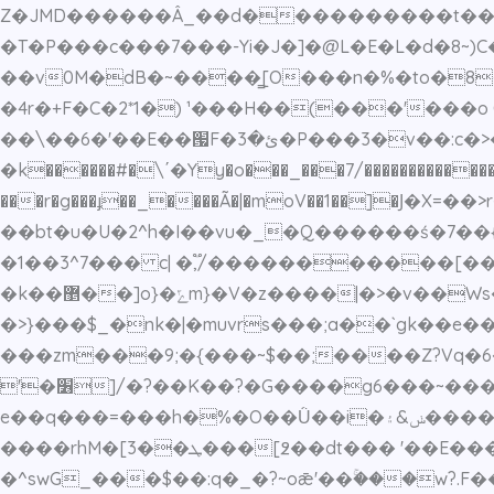
Z�JMD������Â_��d����������t����%��k
�T�P���c���7���-Yi�J�]�@L�E�L�d�8~)C
��v0M�dB�~����̳[O���n�%�to�8�`���QڳcԘ�R3P�Lɜ/*�����J�n<��K,�^ă��?A�:^�&��fé�
�4r�+F�C�2*1�) ¹���H��(���'���o C��,#���<۝�\I���C�2�X(2� s�
��\��6�'��E��՗F�ئ�3�P���3�v��:c�>�/�>���y�jEK�t����ݺ2t �� ����w��~���o�����~��^R��%�κ�
�k������#�\΄�Yy�o���_���7/��������
�����
���r�g���ɟ��_����Ã�|�moV��1��]�Ϳ�X=
��bt�u�U�2^h�I��vu�_�Q������ś�7�
�1��3^7��� c| �,֟/�����������[���|�k��"hl?����
�k��޵��]o}�ݻm}�V�z����|�>�v��Ws�~����q����8y����y�y�u�y�:��a7ov�����t~51�?>��p������a���qK8��/
�>}���$_�nk�|�muvrs���;a��`gk��e��
���zm���9;�{���~$��;����Z?Vq�6
'�׶]/�?��K��?�G����g6���~��������`�4M������wK�>|~��n��z .�寞
e��q���=���h�%�O��Ǜ��i�ݭ&۽�����jq�շ��J�����[ܚɛ���q#���p�i������c�d�����w����$����z�����荾
����rhM�[3��ܛ���[߶��dt��� '��E���Dn��Vw?��7Og_�Y��m����훃3S~>Dw_�M�i�t����ӂ?��������Qp��o�D���O���y�|
�^swG_���$��:q�_�?~oǣ'��ۚ���w?.F������>}