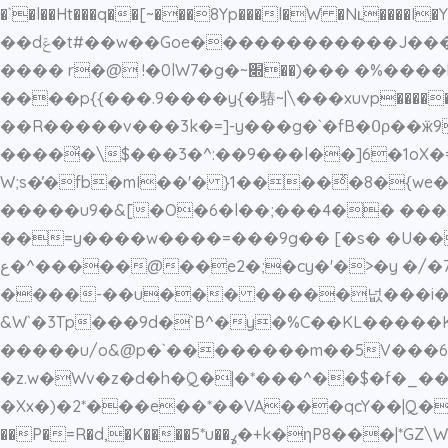
�`�l��Ht���q��[~���8Yp���l�W �Nʟ�
��dݝ�t#��w��Goe������������J���
����p{{���.9����y{�䮞~|\���xuvp������@�t��O������������n�Ճ��';;�
��R�����v���3k�=]-y���g�`�fB�߀ρ��ӝ9�N/C�@��%+�-�~O�.���.�i�G򕩔�ד�e:�xfX���3c}
����̌�\$���3�^:��9���l��]6�1oX
W;s�̓�fb�mI��'� }1����ͯ�8�{we
�����u9�&[�O�6�l��;���4�� ���z
��=y����w����=���9g�� [�s� �U���b[���%� �/ٿ.N��Ta��X����� �~~?
ع�^�����@��e2�;�cy�'�>�y �/�7�T|.{�� � �f.��jU��.c�~;�|p���kh'w�kʻ���P��T�p������� �5C5���e�!
����-��u��� �����넚���i�sr}Dj
&W`�3Tp���9d�`B^�y�%C��KL�����
�����u/o&@p�`��������m��5V���6��P
�z.w�Wv�z�d�h�Q�|�*���^��$�f�_��
�Xx�)�2*���e��*��VA���qcY��|Q�86.>
��P�=R�d,�K����5*u��ߩ�+k�ηP8���|*GZ\W�ӽ ҥ��N\~���O�R�d�jJ�J�����c��/�2݃t�Э��R_<٧��8):�#�&����>?