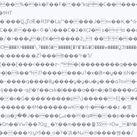
�F��F� ��"kq�C������w�,�+'��hӯ ڔR��p
�9HT
Z�\�_��;�Ɲ�ZM?
=̟a ��a���̕/cP��
O���X>�����\;?���ǻ������[�Y�''�&�O����w����Q3t����g
��>r�;�����.�Z?���8���"r�ߣ/
�{���[���<����z~;^�{��������q��
���u?�x�|8=�y��;6N�܏m��~������ﭑ��}�����$�r��-���ϰu}
ǉ����~q{!�Y��cxk�|����a��n�j�B����кG?[
��ɛ�G�;���'�����p\}�����=E[�ܲ��
:y>5��˛o�?�㓋�Nޘ�d����쾑��/