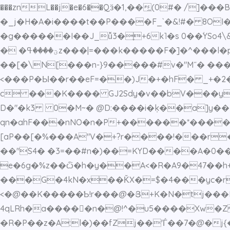
���znL��j�e�6��Qӟ�1,��̼(0#� /
�_j�H�A�i����t��P����F_`�&!#� 8OI�Fkۉz�eo6��Rfͩ�킘�F,>�37v܅�[(f���"3�T&#��2���e
�g������I��J_ǚ3�֪+6k˥�s 0��ؙYSo4\&Q��q� 2�a_P6�o��� ��
� �ؾ����ߟz���|=���k�����F�]�^���l�p!߃) ���A�S>�'�@�\!�C�/�6D�V�F�+5�.��x=5���zׄ�cr��� ۃ�b�?d�|
��[�\N[���n-}9�����#v�"M˝� ��
<���P�Ы��r��eF=��)J�+�hF� _+�2�
c ���K
���� GJ2Sdy�v��bV���yb
D�"�k3 0�M~� @D:����i�݂k��a]y�� %
qn�ahF���nNO�n�P+������*����:f�����ڃ�t�P�[ �_tI��+��x�Fȶj���6?|�!7(<��
[aP��[�%���A"V�+?r����!���r�����U
��"S4� �3=��#n�)��=KYD����A�0�����N4A^���0ڥLp��в"�B�KoI���&�
e�6g�%z��ѽ�h�y��A<�R�A9�47��h+
���G�4kN�x��ǨX�=$�4���yc�r
<�@��K�����Ƅ!r���@�Յ+K�N
�tj���
4qLRh�a����𚮙�n�@!^�u5����Xw
�R�P��z�A:l�)��fZj��'Ѓ��7�@�j