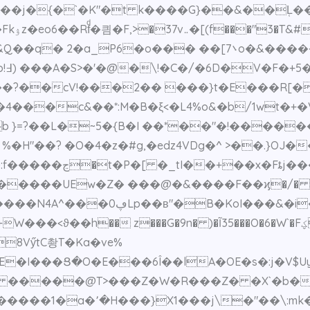
]���B��j�{�`�K"�t k����G}��&��L̜
��ѤH?
[܌7o�&�����;��s��;�h�]m|� ^��y\[~ën�{Ǻs�
��?��cV!���2�� ���}t�E���R[�
4���c&��*:M�B�ξ<�L4%o&�b/1wt�+�
 }=?��L�~5�{B�I ��*��"�!������
�H"��? �O�4�z�#g,�edz4VDg�^ >��.}OJ�
�䨘�z��h�euO�*)
Ew�Z� ���@�&����F��ϗ�/� ����ou/V��4
i����^�SE"%C"�c�7��5
W���<ϑ��h�� z�
��G�9n� )�Ĩ35���O�6�W`�Fؼ]�e(��=365� 1~� b*MK��h�^IRXF�-
8VӳtC촹T�Ka�ve%
E�I���Ց�O
�E���6Î��lA�OE�s�:j�V$U
�Z �����@T>���Z�W�R���Z� �X`�b�
{�����1�a�՚�H���}X1���j\�"��\:mk