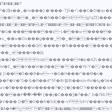
���6��`c'��Y� �m��
��t��_���N��O�d?gj'qZE)���
�o_��w�Oo���g���_l�_��{����v�
}������o��G ����+�%���������
8j��Z�Ccq6���`���4�p�AZL���:
 }l.���5�i�B�w+~=�G�H���r"��Ө�c�
 k9��R^ZV�����|