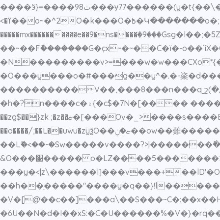
����ӭ}=����9ٺ8���ɏ77������(y�t{��\��/�� ּ��}[9����7o⳨�8پX�I�<���G�O���сoM���]�fk��L>��������|�<]
�^2O�k���O�߿�Կ�������o�;;ї���?.>�ly��7n�;\��l���w�<��H�>y�u�������R�
<�ߌ��o~
�����mx����������e��9�ns����ٙ�9���Gs
��~��Fާ�������G�çx~�~��C�ї�-o��`iX�O
�O���y���o�#���g��y^�.�-秶�d���_xk�k
����������V��,���8���n���q˻շ(�/ƀ�̝�g��Ϸ��ul�-^�?^��p
�h�?n����c�۾{�c$�7N�[���� �������~��N^���O�W��% �s��m�u}�����7��;Y�طft�{��Mk�<{r�GVw�պu,��нi-
��zg$��}zk ;�z��ޏ�[���Ov�_>����s����E������������&�𓫅�iw�E�;�2��7�q��]�l��g�>
��o����/;��L��uwu�zÿѯO
��Lޮ�<��-�Sw�����v����?>|�������߮���#�����ۆ���s�֗�?���m���}�l7?
&O���׭����� o�LZ����5�������2>�����`q= �o��f>���-�'�n���������o_�=���|
���y�<|z\������l]���v���+��lD'�O�>��>]�h߿~�
��h��ֵ�����"����y�q��}!l�����z�y�|s�[��w'~c߅��fw�������Z��-N?s
�V�[@��c��]���a\��S���~C�:��x��H
�6U��N�d�I��xS:�C�U������%�V�}�rq