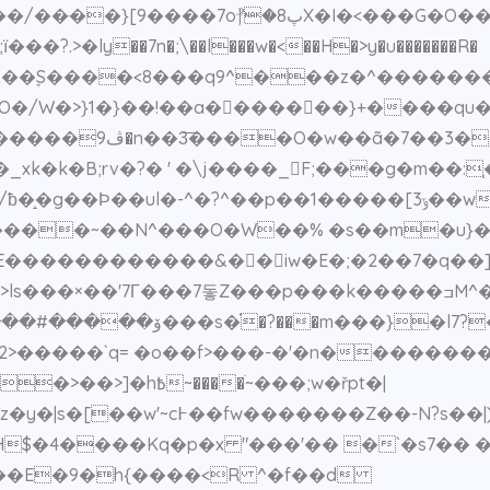
g�l��;�5Ζ��ׇS����<8���q9^���z�^�����
�/W�>}1�}��!��a��َ�����}+����qu���l}�
�N���������v>=���w�w���CXo*{�����ڤ9�n��3͞����O�w��ã�7��3�
�B;rv�?� ' �\j����_F;���g�m��:֧�Q�
��1�����[ݹ3��w�����]aԴ��������@߶���>q��S��o禵
���ߏM^��}[���&��c��}jn?m}����O����/�S!
��ޏ�ݧ��ow��難�����>ls���×��'7Г���7돟Z���p���k��
������ݚ�~�t���]h�;Nh?
���ׁ~���;w�řpt�|
��|)&����w�z[�j��r�~t?
$�4����Kq�p�x "���'�� �`�s7�� �
���E�9�h{����<R ^�f��d