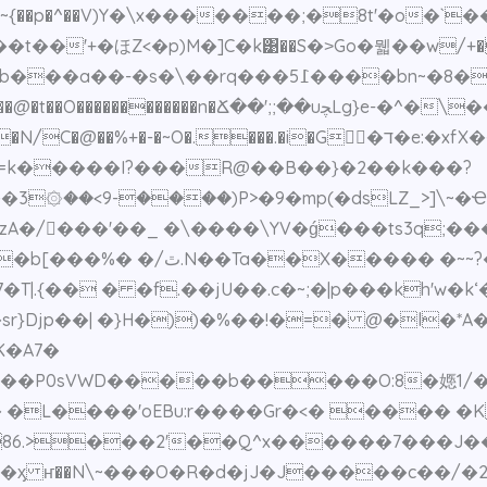
���I�Y~{��p�^��V)Y�\x�������;�8t'�o
�t��'+�ほZ<�p)M�]C�k͹��S�˃Go�뭷��w/+�
���� r�@ !�0lW7�g�~׍��)��� �%����b���a��-�s�
�uﭽLg}e-�^�\�����9�0��l�퉭�]9����k}������ｓ
�=k�����I?���R@��B��}�2��k���?
��3۞��<9-����)P>�9�mp(�dsLZ_>]\~
A�/󓢏���'��_ �\����\YV�ǵ���ts3q;�
�y�'�%�Zt�c�y�e)��P(�s
p��| �}H�))�%��!�=� @�l�*A�)�J�
K�A7�
0sVWD�����b�����O:8�嫕1/�:�7�R
 �L����'oEBu:r����Gr�<� ���� �K
���2'��Q^x������7���J��X8X�>�VE��h