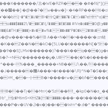
ZR��� �#�f6|^]{).$כӀ�/��� z��/ �g��ο[۞��q�~̿�
D�%���
~�^��ù!�8>�rQ���7� C�v��?e^a}� ���
ɷ���$���21/���C�1{/�:���E�S�� #IVe�a���0@,ɏ��
 �I��|&�TH;����}<�v��w%�.��x��*P�0�k2�t�s�
2X%�@w���>��%�B A��=N��>����r�;cn蝫
�K��Z��N��kO�[5LU��t�����N[�'5���
�9��S[LMW������}?���k��q���)g�e�mڤ
�6�7~=Nq*�������y�,U8"��(�%�6��
��rj�LyR(]�@G>��*
B�>����rw�j�bf� �����ݹ(��Z?�AӴ���1����?ω{�
Tŗ��Mn>)�'5z��!!_�kp0�N�ϧ_���k0��č29�
*_|z�M6mS=KZ�{l�����ͼ���~��t��I��
��Wrn^�.d�^ �����\�:g��