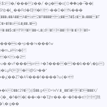
�|
u��A��A�a2�R����ȥ��3�$z��u����T
0�+�8�o&�j��J�}
J��� ��$c�f9���+L�(d�!��� ��8=
֜�o�=p��>x���1w
n�|
���Kx�2
>!
 ){i$��.g40=WV.�_��5��ל���X/
�]�_�f��| ��<�>�Ҵhr��˖�~�8��e]䍮