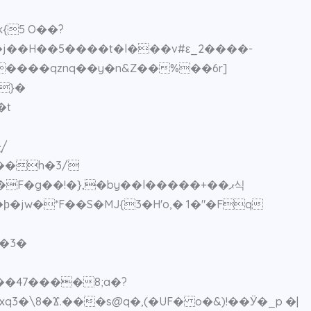
{5 O��?
������qznq��y�n&Z��%��6r]
�t
/
��h�3/
F�g��!�},�by��l�����+��ޕ식
L�3�
�47����8;a�?