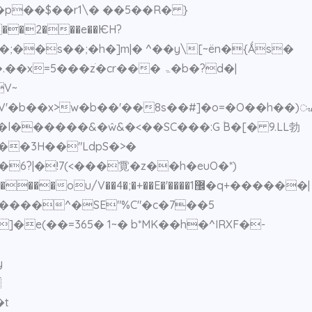
��p��$��r1\� ��5��R� }
V~
V'�b��x>w�b��'��8s��#]�o=�O��h��)ᤫ
l������&�ŵ&�<��SC���:G ؑB�[� 9.LL勃
��3H��"LdpS�>�
�;�+��E�'����޼1�q+������|
y

�t