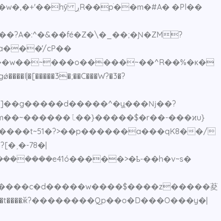
ׁ��m�#A� �Pl��
ǿ����I|�[�����3�;��C���W?�3�?
�]��g�����d�����^�y֧���ǋ��?
�ˏ�-78�|
������e41ó�����>�ҍ-��h�v~s�