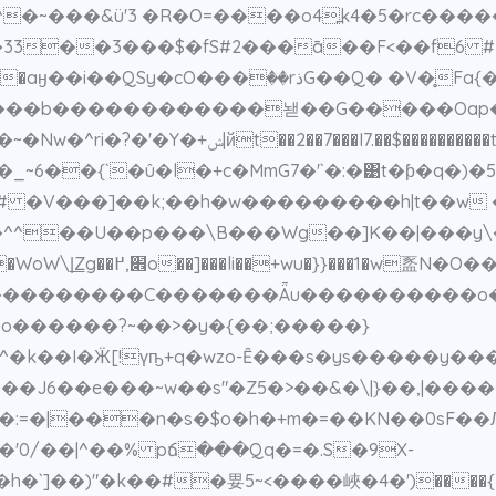
,K�em^�~���&ü'3 �R�O=����o4߽k4�5�rc�
�3���$�fS#2���ā��F<��f6 #3����A�j[�
G��Q� �V�̥Fa{��Ż����]�{*7�����*N1p�U�-�{
�����b������������놷��G�����Oap�
{���{;O����v�}��>�W�c�\:hb鶳��~�Nw�^ri�?�'�Y�+ݾ|йt��2��7���I7.��$������
���
�{`�û�l�+c�MmG7�'`�:�͹t�ƥ�q�)�5�ٙ_�&
�^^��U��p���\B���Wg��]K��|���y\
[ڇ/��W�ͭ/����ٙ׶8Ox
��������������C�������Ǟu����������o�
o������?~��>�y�{��;�����}
�k��I�Ӝ[!үҧ+q�wzo-Ȇ���s�ys�����y���
J6��e���~w��s"�Z5�>��&�\|}��,|���
�:=�|���n�s�$o�h�+m�=��KN��0sF��
�'0/��|^��% pճ���Qq�=�.S�9X-