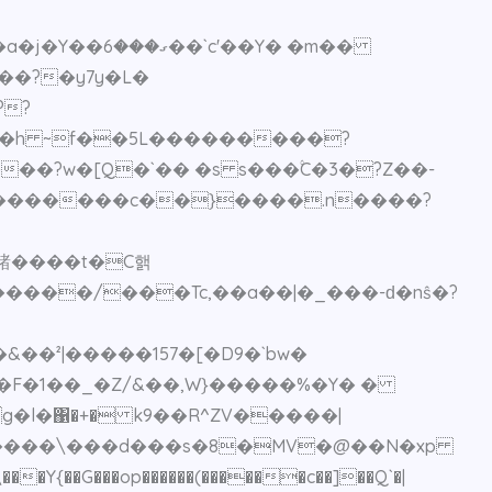
��?�y7y�L�
��?w�[Q�`�� �s s���۟C�3�?Z��-
.�������c��}����.n����?
諸����t�C핽