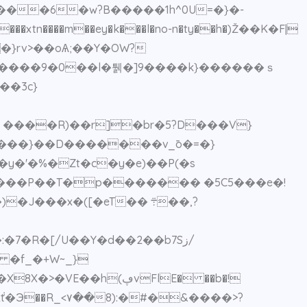
�`����6�w?B�����1h^0U=�}�-
���
xtn����m��ey�k���l�no-n�ty��h�)Ž��K�F|
\��rq���5߁����bn~�8��}rv>��oѦ
;��Y�OW?
�Ҽ ����R)��r]�br�5?D���V}
����}��D�������v_̄o�=�}
��x�([�eT�� ܊��,?
�[/U��Y�d��2��b7Sز/
 �f_�+W~_}
(ڥvFlE� ��b�!