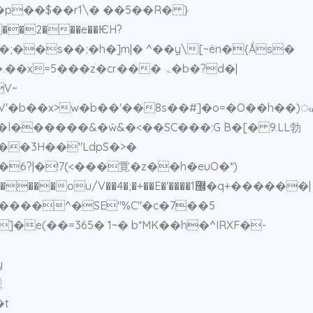
��p��$��r1\� ��5��R� }
V~
V'�b��x>w�b��'��8s��#]�o=�O��h��)ᤫ
l������&�ŵ&�<��SC���:G ؑB�[� 9.LL勃
��3H��"LdpS�>�
�;�+��E�'����޼1�q+������|
y

�t