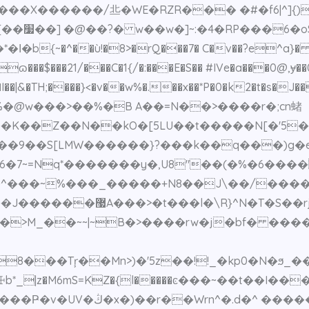
ZR��� �#�f6|^]{).$כӀ�/��� z��/ �g��ο[۞��q�~̿�
D�%���
~�^��ù!�8>�rQ���7� C�v��?e^a}� ���
ɷ���$���21/���C�1{/�:���E�S�� #IVe�a���0@,ɏ��
 �I��|&�TH;����}<�v��w%�.��x��*P�0�k2�t�s�
2X%�@w���>��%�B A��=N��>����r�;cn蝫
�K��Z��N��kO�[5LU��t�����N[�'5���
�9��S[LMW������}?���k��q���)g�e�mڤ
�6�7~=Nq*�������y�,U8"��(�%�6��
��rj�LyR(]�@G>��*
B�>����rw�j�bf� �����ݹ(��Z?�AӴ���1����?ω{�
Tŗ��Mn>)�'5z��!!_�kp0�N�ϧ_���k0��č29�
*_|z�M6mS=KZ�{l�����ͼ���~��t��I��
��Wrn^�.d�^ �����\�:g��