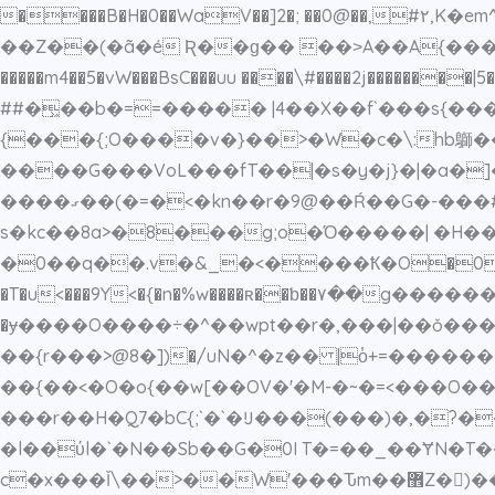
����B�H�0��WaV��]2�; ��0@��,#۲
��Z��(�ã�é Ʀ��ɡ�� ��˃A��A{���33�
�����m4��5�vW���BsC���uu ����\#����2j��������|5��aӈ��i��QSy�cO���ٛ��rذ
##�͖��b�==����� |4��X��f`���s{
����G���VoL���fT��|�s�y�j}�|�a�]�_~6�
����ގ��(�=�<�kn��r�9@��Ŕ��G�-���# �V���]��k;��h�w���������h|t��w �����4 ��m[/�
s�kc��8a>�8���g;o�Ό�����| �H�
�0��q��.v�&_�<����Ҟ�O�0�WoW\|͟Zg��׎,߂o��]���li��+wu�}}���1�w䀃N�O��_6{�3�u��/
�T�u<���9Y<�{�n�%w����ʀ��ƅ��۷��g
�ɏ����O����÷�^��wpt��r�,���|��ǒ���
��{r���>@8�])�/uN�^�z�� |o̓+=������^
��{��<�O�o{��w[��OV�'�M-�~�=<���O����
���r��H�Q7�bC{;`�`�Ĳ���(���)�,�?�
�l��ύl�`�N��Sb��G�0I T�=��_��ɎN�T�
c�x���Ǐ\��>��W'���Ԏm��޾Z�)��h�`]��)"�k��#�㚻5~<����峽�4�')����{�@����|��� �[]�v>~||��ˇ?