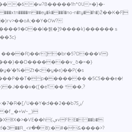
�`����6�w?B�����1h^0U=�}�-
���
xtn����m��ey�k���l�no-n�ty��h�)Ž��K�F|
\��rq���5߁����bn~�8��}rv>��oѦ
;��Y�OW?
�Ҽ ����R)��r]�br�5?D���V}
����}��D�������v_̄o�=�}
��x�([�eT�� ܊��,?
�[/U��Y�d��2��b7Sز/
 �f_�+W~_}
(ڥvFlE� ��b�!