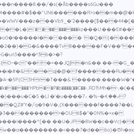
��n����8.��/�s(�Åb����s6Gu���
����#ׄ�$��'ՙUN6������R>ͽ��m��@�k
���L�}`����������kz���U:���E#
�2��}�G�&����Tv8�����F�V��"�
O~�c"���=��JQ|�n&�� ��-�G_�͙
�/��i�#�&��q|�@�f�������Ru�
�A-�5P{C3Hr�T���& �����.����W�"�
C�5 �Ll �'�u����7ވ��;4�~%�.۾?
���QZ#'Y�/q�9�V�,{X������f����7��
�3���������>�OU6$�"�0N%�+x�
���I����^[�� ��U�JP�8W��c��Vc}��