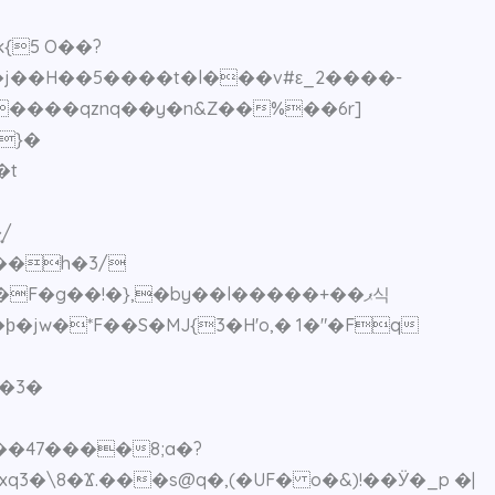
{5 O��?
������qznq��y�n&Z��%��6r]
�t
/
��h�3/
F�g��!�},�by��l�����+��ޕ식
L�3�
�47����8;a�?