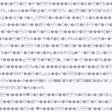
]���B��j�{�`�K"�t k����G}��&��L̜
��ѤH?
[܌7o�&�����;��s��;�h�]m|� ^��y\[~ën�{Ǻs�
��?��cV!���2�� ���}t�E���R[�
4���c&��*:M�B�ξ<�L4%o&�b/1wt�+�
 }=?��L�~5�{B�I ��*��"�!������
�H"��? �O�4�z�#g,�edz4VDg�^ >��.}OJ�
�䨘�z��h�euO�*)
Ew�Z� ���@�&����F��ϗ�/� ����ou/V��4
i����^�SE"%C"�c�7��5
W���<ϑ��h�� z�
��G�9n� )�Ĩ35���O�6�W`�Fؼ]�e(��=365� 1~� b*MK��h�^IRXF�-
8VӳtC촹T�Ka�ve%
E�I���Ց�O
�E���6Î��lA�OE�s�:j�V$U
�Z �����@T>���Z�W�R���Z� �X`�b�
{�����1�a�՚�H���}X1���j\�"��\:mk