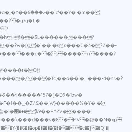
��?�y7y�L�
��?w�[Q�`�� �s s���۟C�3�?Z��-
.�������c��}����.n����?
諸����t�C핽