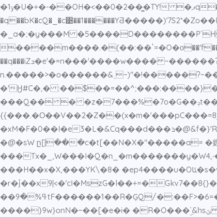
�ݹ1�U�+�-��OH�<��0�2��̳�TY! �ޕq�T�4�i�J��ʵ?
�q��bK�cQ�_�c͹��1������YƋ�����)'7S2*�Zo��P�2$e��ؠ�>x���}:�'���~?]ȱ�=\��C�0I�qv��a�j�Y��ގ
�_a�;�y���M �5����D��������P`H
����m����.�(��:��ٴ=�O�о��'f��i�'c�� ����f�L�"����k�9��~��(�8��90�8�-�e??
��q���iZܖ�e'�=n���'����w���� ~������?�G� ������ ��z~L���w-������h ~f��5L���������?
n.�����>�o������&ˎ~)"�!�����?~�
�'Ӈ#C�,� :��$��=��^;���:����
���Q�� � �z�7���%�7o�G��ݚt����_a���n��|&
{{���.�Ο��V��2�Z��(x�m�'���pC���=
�xM�F�0��I�e3�L�&Cq���d���ܪ�@&f�}'RW�E_��V��W�dl��[�?���Ybϓ�/�������/���Tc,��a��|�_���-ԁ�nŝ�?
�@�sW ը[|���c�t[��N�X�"�����a= �㚳
���Tx�_,W���I�Q�n_�m�������y�W4,ۥ��P�V�"G�ʳ&�R��d^5F�#r횡8t��xav4W�ty�1ǽ�&��²|�����157�[�D9�`bw�
���H��x�X,���YK\�8� �ep4����u�Oﯫ�s�wv�5�����W�����?�]~[�{��D`Y�����.W�F�1��_�Z/&��,W}�����%�Y� �
�r�۟j��x9|<�'cI�MszG�l��+=�Gkv7��8{}��'���٢��>��l {��j�C���]�?��/; b�7kb7Ig�l�΁�+�
��ߟ%�9tF������1��R�ĢQ/�:��F>�6=�V��� D�͝�0��K�5d{��-v9?id=V���W�����\���d���s�8�MV�@��N�xp
����}9w}onN�~��[�e�i� �R�O���ۣ`&hsݵ �A�ݟ�4X`` �f��>�x�p���p5m!j������v�Ov:\���Y{��G���op������(������c��]��Q`�|