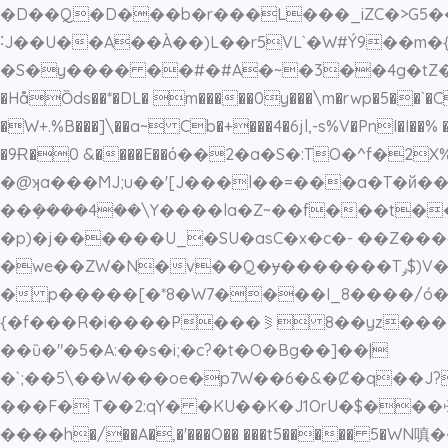
�D��Q�D���b�r���L���_iZC�>G5����X������/丠�WE�R
˸J��U��A��À��)L��r5VL`�W#Ý9��m�{��׷��] �@��?� w��w�]~:�4�RP���6�oShþ�|_��Rd�E|� ~��
�S�y���� ��#�#A�~�3��4g�tZ�*�Ι�b{
�HåȌds��*�DL� m�����0y���\m�rwp�5��`�C
�W+.%B���]\��a~ Cb�+���4�6jl,-s%V�PnI�I��%
�9Ɍ�0 &����E��ό��2�a�S�:TO�^f�
�@ʞa���ϺJ;u��'[J���l��=���a�T�й��
��ܻ����4��\Y����la�Z~��f���t��
�p)�j������U_�SU�asC�x�c�- ��Z��
�we��ZW�N�v��Q�ɏ�������Tݛ$)V�^���~%���_�����+N8��J\��/����u�.�vF���pn->�3���� I��b��\�|p}
� p�����[�*8�W7����I_8����/ó��J������޷A���>�t���l�\R}^N�T�S
{�f���R�i����P���⪜ 8��yz����>M_��~~|~
��ȕ�"�5�A:��s�i;�c?�t�O�Bg��]��|
�`;��5\��W���oe�p7W��6�&�Ȼ�q��J?8���
���F� T��2:qY� �KU��K�J1OrU�$���ꖅb
����h�/��A�
,�'���O�� ���t5����� 5�WN嗔����Ҏ�v�UV�ڭ�x�)��r