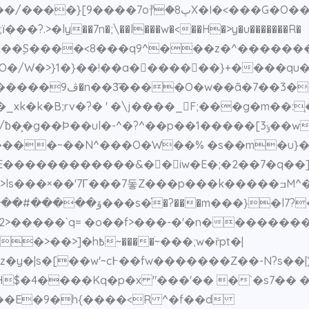
g�l��;�5Ζ��ׇS����<8���q9^���z�^�����
�/W�>}1�}��!��a��َ�����}+����qu���l}�
�N���������v>=���w�w���CXo*{�����ڤ9�n��3͞����O�w��ã�7��3�
�B;rv�?� ' �\j����_F;���g�m��:֧�Q�
��1�����[ݹ3��w�����]aԴ��������@߶���>q��S��o禵
���ߏM^��}[���&��c��}jn?m}����O����/�S!
��ޏ�ݧ��ow��難�����>ls���×��'7Г���7돟Z���p���k��
������ݚ�~�t���]h�;Nh?
���ׁ~���;w�řpt�|
��|)&����w�z[�j��r�~t?
$�4����Kq�p�x "���'�� �`�s7�� �
���E�9�h{����<R ^�f��d