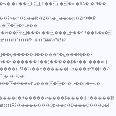
ׁ��m�#A� �Pl��
ǿ����I|�[�����3�;��C���W?�3�?
�]��g�����d�����^�y֧���ǋ��?
�ˏ�-78�|
������e41ó�����>�ҍ-��h�v~s�