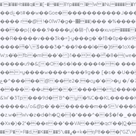
�`�l��Ht���q��[~���8Yp���l�W �Nʟ�
��dݝ�t#��w��Goe������������J���
����p{{���.9����y{�䮞~|\���xuvp������@�t��O������������n�Ճ��';;�
��R�����v���3k�=]-y���g�`�fB�߀ρ��ӝ9�N/C�@��%+�-�~O�.���.�i�G򕩔�ד�e:�xfX���3c}
����̌�\$���3�^:��9���l��]6�1oX
W;s�̓�fb�mI��'� }1����ͯ�8�{we
�����u9�&[�O�6�l��;���4�� ���z
��=y����w����=���9g�� [�s� �U���b[���%� �/ٿ.N��Ta��X����� �~~?
ع�^�����@��e2�;�cy�'�>�y �/�7�T|.{�� � �f.��jU��.c�~;�|p���kh'w�kʻ���P��T�p������� �5C5���e�!
����-��u��� �����넚���i�sr}Dj
&W`�3Tp���9d�`B^�y�%C��KL�����
�����u/o&@p�`��������m��5V���6��P
�z.w�Wv�z�d�h�Q�|�*���^��$�f�_��
�Xx�)�2*���e��*��VA���qcY��|Q�86.>
��P�=R�d,�K����5*u��ߩ�+k�ηP8���|*GZ\W�ӽ ҥ��N\~���O�R�d�jJ�J�����c��/�2݃t�Э��R_<٧��8):�#�&����>?