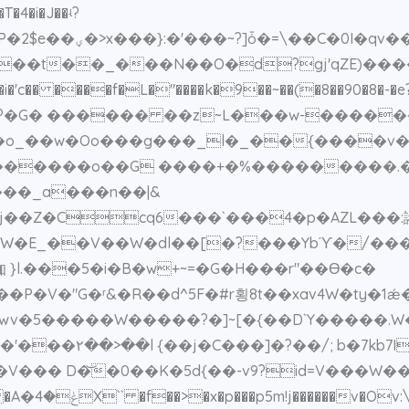
���6��`c'��Y� �m��
��t��_���N��O�d?gj'qZE)���
�o_��w�Oo���g���_l�_��{����v�
}������o��G ����+�%���������
8j��Z�Ccq6���`���4�p�AZL���:
 }l.���5�i�B�w+~=�G�H���r"��Ө�c�
 k9��R^ZV�����|