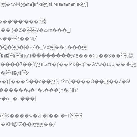
����'��:���;}
Z�?�ٹm���_|
<
��3��ǋ/
}�|�+/�_Vo��ۯ���
�KM@`Z��i .��/