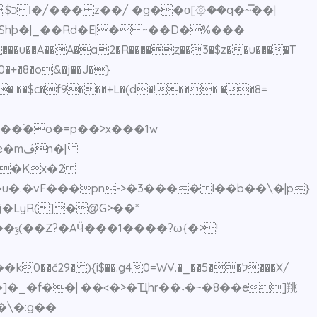
�|
u��A��A�a2�R����ȥ��3�$z��u����T
0�+�8�o&�j��J�}
J��� ��$c�f9���+L�(d�!��� ��8=
֜�o�=p��>x���1w
n�|
���Kx�2
>!
 ){i$��.g40=WV.�_��5��ל���X/
�]�_�f��| ��<�>�Ҵhr��˖�~�8��e]䍮