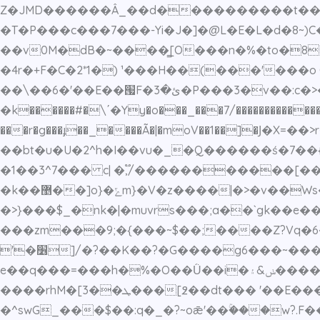
Z�JMD������Â_��d����������t����%��k
�T�P���c���7���-Yi�J�]�@L�E�L�d�8~)C
��v0M�dB�~����̳[O���n�%�to�8�`���QڳcԘ�R3P�Lɜ/*�����J�n<��K,�^ă��?A�:^�&��fé�
�4r�+F�C�2*1�) ¹���H��(���'���o C��,#���<۝�\I���C�2�X(2� s�
��\��6�'��E��՗F�ئ�3�P���3�v��:c�>�/�>���y�jEK�t����ݺ2t �� ����w��~���o�����~��^R��%�κ�
�k������#�\΄�Yy�o���_���7/��������
�����
���r�g���ɟ��_����Ã�|�moV��1��]�Ϳ�X=
��bt�u�U�2^h�I��vu�_�Q������ś�7�
�1��3^7��� c| �,֟/�����������[���|�k��"hl?����
�k��޵��]o}�ݻm}�V�z����|�>�v��Ws�~����q����8y����y�y�u�y�:��a7ov�����t~51�?>��p������a���qK8��/
�>}���$_�nk�|�muvrs���;a��`gk��e��
���zm���9;�{���~$��;����Z?Vq�6
'�׶]/�?��K��?�G����g6���~��������`�4M������wK�>|~��n��z .�寞
e��q���=���h�%�O��Ǜ��i�ݭ&۽�����jq�շ��J�����[ܚɛ���q#���p�i������c�d�����w����$����z�����荾
����rhM�[3��ܛ���[߶��dt��� '��E���Dn��Vw?��7Og_�Y��m����훃3S~>Dw_�M�i�t����ӂ?��������Qp��o�D���O���y�|
�^swG_���$��:q�_�?~oǣ'��ۚ���w?.F������>}