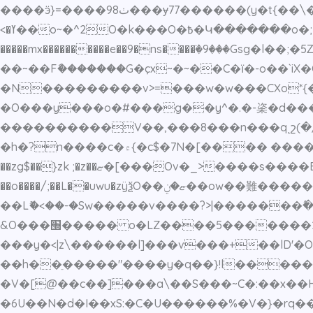
����ӭ}=����9ٺ8���ɏ77������(y�t{��\��/�� ּ��}[9����7o⳨�8پX�I�<���G�O���сoM���]�fk��L>��������|�<]
�^2O�k���O�߿�Կ�������o�;;ї���?.>�ly��7n�;\��l���w�<��H�>y�u�������R�
<�ߌ��o~
�����mx����������e��9�ns����ٙ�9���Gs
��~��Fާ�������G�çx~�~��C�ї�-o��`iX�O
�O���y���o�#���g��y^�.�-秶�d���_xk�k
����������V��,���8���n���q˻շ(�/ƀ�̝�g��Ϸ��ul�-^�?^��p
�h�?n����c�۾{�c$�7N�[���� �������~��N^���O�W��% �s��m�u}�����7��;Y�طft�{��Mk�<{r�GVw�պu,��нi-
��zg$��}zk ;�z��ޏ�[���Ov�_>����s����E������������&�𓫅�iw�E�;�2��7�q��]�l��g�>
��o����/;��L��uwu�zÿѯO
��Lޮ�<��-�Sw�����v����?>|�������߮���#�����ۆ���s�֗�?���m���}�l7?
&O���׭����� o�LZ����5�������2>�����`q= �o��f>���-�'�n���������o_�=���|
���y�<|z\������l]���v���+��lD'�O�>��>]�h߿~�
��h��ֵ�����"����y�q��}!l�����z�y�|s�[��w'~c߅��fw�������Z��-N?s
�V�[@��c��]���a\��S���~C�:��x��H
�6U��N�d�I��xS:�C�U������%�V�}�rq