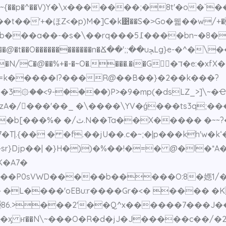
���I�Y~{��p�^��V)Y�\x�������;�8t'�o
�t��'+�ほZ<�p)M�]C�k͹��S�˃Go�뭷��w/+�
���� r�@ !�0lW7�g�~׍��)��� �%����b���a��-�s�
�uﭽLg}e-�^�\�����9�0��l�퉭�]9����k}������ｓ
�=k�����I?���R@��B��}�2��k���?
��3۞��<9-����)P>�9�mp(�dsLZ_>]\~
A�/󓢏���'��_ �\����\YV�ǵ���ts3q;�
�y�'�%�Zt�c�y�e)��P(�s
p��| �}H�))�%��!�=� @�l�*A�)�J�
K�A7�
0sVWD�����b�����O:8�嫕1/�:�7�R
 �L����'oEBu:r����Gr�<� ���� �K
���2'��Q^x������7���J��X8X�>�VE��h