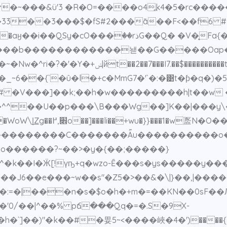
,K�em^�~���&ü'3 �R�O=����o4߽k4�5�rc�
�3���$�fS#2���ā��F<��f6 #3����A�j[�
G��Q� �V�̥Fa{��Ż����]�{*7�����*N1p�U�-�{
�����b������������놷��G�����Oap�
{���{;O����v�}��>�W�c�\:hb鶳��~�Nw�^ri�?�'�Y�+ݾ|йt��2��7���I7.��$������
���
�{`�û�l�+c�MmG7�'`�:�͹t�ƥ�q�)�5�ٙ_�&
�^^��U��p���\B���Wg��]K��|���y\
[ڇ/��W�ͭ/����ٙ׶8Ox
��������������C�������Ǟu����������o�
o������?~��>�y�{��;�����}
�k��I�Ӝ[!үҧ+q�wzo-Ȇ���s�ys�����y���
J6��e���~w��s"�Z5�>��&�\|}��,|���
�:=�|���n�s�$o�h�+m�=��KN��0sF��
�'0/��|^��% pճ���Qq�=�.S�9X-