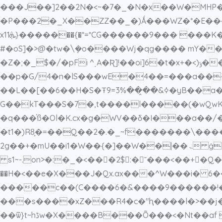
���J��]2��2N�<~�7�_�N�x��W�MHP�
�P���2�_X��ZZ��_�)Ǻ���WZ�*�E��4
x1׃�����{ܞ1��{�*=*CG������9��� ���K��WWV���z���Vb9_�'2����[$���44�[�j��H��5����t�l���v#ε_2����-
#�oS]�>@�tw�\ܻ�o����Wj�qg���� mY�
�Z�;�_$�/�pFi ^͵A�Ʀ]!��oi]6�t�x+�<)ݹ��o0�!�����l�� ���� `�Q�{����}�
��p�G/4�n�lS���wE�4��=���a��
��L��[��6��H�S�Ŧߦ&��̭��3%=9�yB��a�G�uń3����ʰ36�>�?
G��kT���S�7�,t����l�����(�wQwK{
�q���֗ß�Ol�K.cx�g�WV��δ�I���a�
�t1�)R8̧�=��Q��2�.�_~f�������\���
2g��+�mU��i1�W��{�]��W��|��ۃ ġ�k������'HPb��P�b����(��C��-,RDЋMh�~,�(��ϸ�jw�*F��S�MJ{3�H'o,� 1�"�Fq
s1~-.on>�:�_�<��𮫿�2$:�˘���<��+�Q��)���u�
��H�<��e�X���J�Qx.ax���^W���i� 6
�����c��(C����6�&����9������!
���s����xZ���R4�c�"ԧ����l�>��j�
��ѿ}t~hڈw�X����B���Õ���<�Nt��af w��a��������.�<���7�d��6o}�Ծh�exxq3�\8�Ϫ.���s@q�,(�UF� o�&)!��Ӱ�_p �|