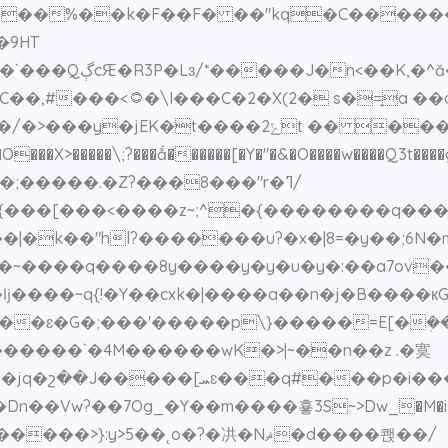
�F��F� ��"kq�C������w�,�+'��hӯ ڔR��p
�9HT
Z�\�_��;�Ɲ�ZM?
=̟a ��a���̕/cP��
O���X>�����\;?���ǻ������[�Y�''�&�O����w����Q3t����g
��>r�;�����.�Z?���8���"r�ߣ/
�{���[���<����z~;^�{��������q��
���u?�x�|8=�y��;6N�܏m��~������ﭑ��}�����$�r��-���ϰu}
ǉ����~q{!�Y��cxk�|����a��n�j�B����кG?[
��ɛ�G�;���'�����p\}�����=E[�ܲ��
:y>5��˛o�?�㓋�Nޘ�d����쾑��/