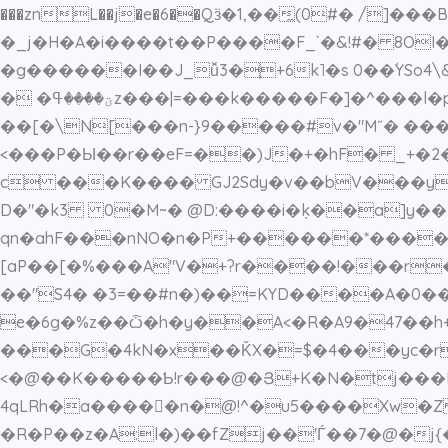
���znL��j�e�6��Qӟ�1,��̼(0#� /
�_j�H�A�i����t��P����F_`�&!#� 8OI�Fkۉz�eo6��Rfͩ�킘�F,>�37v܅�[(f���"3�T&#��2���e
�g������I��J_ǚ3�֪+6k˥�s 0��ؙYSo4\&Q��q� 2�a_P6�o��� ��
� �ؾ����ߟz���|=���k�����F�]�^���l�p!߃) ���A�S>�'�@�\!�C�/�6D�V�F�+5�.��x=5���zׄ�cr��� ۃ�b�?d�|
��[�\N[���n-}9�����#v�"M˝� ��
<���P�Ы��r��eF=��)J�+�hF� _+�2�
c ���K
���� GJ2Sdy�v��bV���yb
D�"�k3 0�M~� @D:����i�݂k��a]y�� %
qn�ahF���nNO�n�P+������*����:f�����ڃ�t�P�[ �_tI��+��x�Fȶj���6?|�!7(<��
[aP��[�%���A"V�+?r����!���r�����U
��"S4� �3=��#n�)��=KYD����A�0�����N4A^���0ڥLp��в"�B�KoI���&�
e�6g�%z��ѽ�h�y��A<�R�A9�47��h+
���G�4kN�x��ǨX�=$�4���yc�r
<�@��K�����Ƅ!r���@�Յ+K�N
�tj���
4qLRh�a����𚮙�n�@!^�u5����Xw
�R�P��z�A:l�)��fZj��'Ѓ��7�@�j