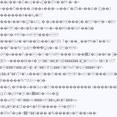
��{��<�O�o{��w[��OV�'�M-�~�=
<���O����J6��e���~w��s"�Z5�>��&�\|}��,|
������Ӿ��Iȵ�
���r��H�Q7�bC{;`�`�Ĳ���(���)�,�?��:=�|
���n�s�$o�h�+m�=��KN��0sF��Ӆ�
��H�>M�vht���t!
�l��ύl�`�N��Sb��G�0I T�=��_��ɎN�T��'0/
��|^��% pճ���Qq�=�.S�9X-
c�x���Ǐ\��>��W'���Ԏm��޾Z�)��h�`]��)"�k��#�
㚻5~<����峽�4�')����{�@����|��� �[]�v>~||��ˇ?
�`�l��Ht���q��[~���8Yp���l�W �Nʟ����I�Y~
{��p�^��V)Y�\x�������;�8t'�o�`���
B�����1h^0U=�}�-
��dݝ�t#��w��Goe������������J����t��'+�
ほZ<�p)M�]C�k͹��S�˃Go�뭷
��w/+����
xtn����m��ey�k���l�no-
n�ty��h�)Ž��K�F|���� r�@ !
�0lW7�g�~׍��)��� �%����b���a��-