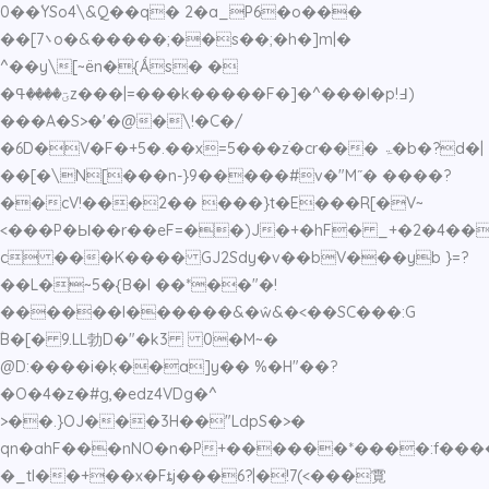
0��ؙYSo4\&Q��q� 2�a_P6�o���
��[܌7o�&�����;��s��;�h�]m|�
^��y\[~ën�{Ǻs� �
�ؾ����ߟz���|=���k�����F�]�^���l�p!߃)
���A�S>�'�@�\!�C�/
�6D�V�F�+5�.��x=5���zׄ�cr��� ۃ�b�?d�|
��[�\N[���n-}9�����#v�"M˝� ����?
��cV!���2�� ���}t�E���R[�V~
<���P�Ы��r��eF=��)J�+�hF� _+�2�4���
c ���K
���� GJ2Sdy�v��bV���yb }=?
��L�~5�{B�I ��*��"�!
������l������&�ŵ&�<��SC���:G
ؑB�[� 9.LL勃D�"�k3 0�M~�
@D:����i�݂k��a]y�� %�H"��?
�O�4�z�#g,�edz4VDg�^
>��.}OJ���3H��"LdpS�>�
qn�ahF���nNO�n�P+������*����:f�����ڃ�t�
�_tI��+��x�Fȶj���6?|�!7(<���䨘