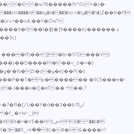
�`����6�w?B�����1h^0U=�}�-
���
xtn����m��ey�k���l�no-n�ty��h�)Ž��K�F|
\��rq���5߁����bn~�8��}rv>��oѦ
;��Y�OW?
�Ҽ ����R)��r]�br�5?D���V}
����}��D�������v_̄o�=�}
��x�([�eT�� ܊��,?
�[/U��Y�d��2��b7Sز/
 �f_�+W~_}
(ڥvFlE� ��b�!