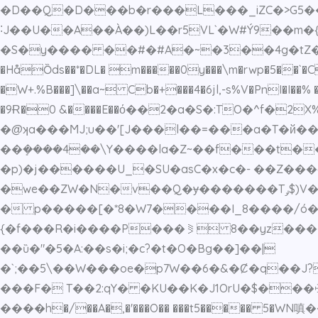
�D��Q�D���b�r���L���_iZC�>G5����X������/丠�WE�R
˸J��U��A��À��)L��r5VL`�W#Ý9��m�{��׷��] �@��?� w��w�]~:�4�RP���6�oShþ�|_��Rd�E|� ~��
�S�y���� ��#�#A�~�3��4g�tZ�*�Ι�b{
�HåȌds��*�DL� m�����0y���\m�rwp�5��`�C
�W+.%B���]\��a~ Cb�+���4�6jl,-s%V�PnI�I��%
�9Ɍ�0 &����E��ό��2�a�S�:TO�^f�
�@ʞa���ϺJ;u��'[J���l��=���a�T�й��
��ܻ����4��\Y����la�Z~��f���t��
�p)�j������U_�SU�asC�x�c�- ��Z��
�we��ZW�N�v��Q�ɏ�������Tݛ$)V�^���~%���_�����+N8��J\��/����u�.�vF���pn->�3���� I��b��\�|p}
� p�����[�*8�W7����I_8����/ó��J������޷A���>�t���l�\R}^N�T�S
{�f���R�i����P���⪜ 8��yz����>M_��~~|~
��ȕ�"�5�A:��s�i;�c?�t�O�Bg��]��|
�`;��5\��W���oe�p7W��6�&�Ȼ�q��J?8���
���F� T��2:qY� �KU��K�J1OrU�$���ꖅb
����h�/��A�
,�'���O�� ���t5����� 5�WN嗔����Ҏ�v�UV�ڭ�x�)��r