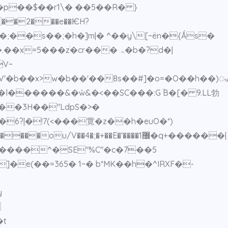
��p��$��r1\� ��5��R� }
V~
V'�b��x>w�b��'��8s��#]�o=�O��h��)ᤫ
l������&�ŵ&�<��SC���:G ؑB�[� 9.LL勃
��3H��"LdpS�>�
�;�+��E�'����޼1�q+������|
y

�t