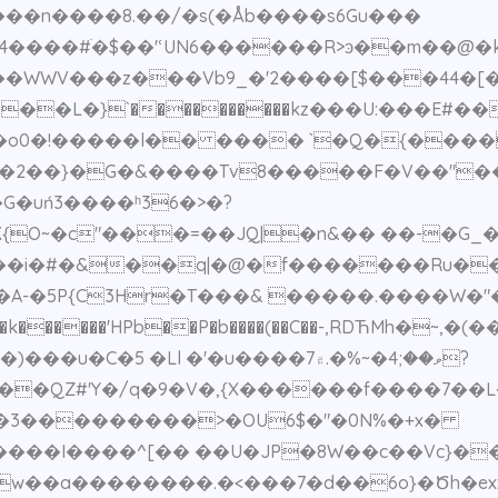
��n����8.��/�s(�Åb����s6Gu���
����#ׄ�$��'ՙUN6������R>ͽ��m��@�k
���L�}`����������kz���U:���E#
�2��}�G�&����Tv8�����F�V��"�
O~�c"���=��JQ|�n&�� ��-�G_�͙
�/��i�#�&��q|�@�f�������Ru�
�A-�5P{C3Hr�T���& �����.����W�"�
C�5 �Ll �'�u����7ވ��;4�~%�.۾?
���QZ#'Y�/q�9�V�,{X������f����7��
�3���������>�OU6$�"�0N%�+x�
���I����^[�� ��U�JP�8W��c��Vc}��