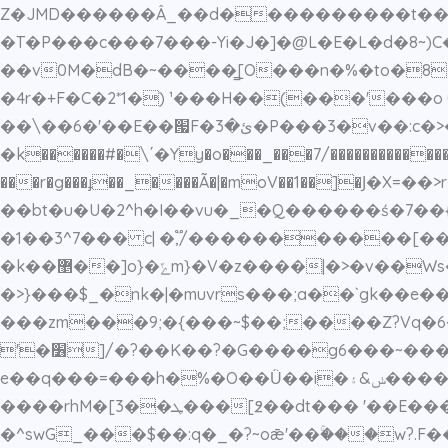
Z�JMD������Â_��d����������t����%��k
�T�P���c���7���-Yi�J�]�@L�E�L�d�8~)C
��v0M�dB�~����̳[O���n�%�to�8�`���QڳcԘ�R3P�Lɜ/*�����J�n<��K,�^ă��?A�:^�&��fé�
�4r�+F�C�2*1�) ¹���H��(���'���o C��,#���<۝�\I���C�2�X(2� s�
��\��6�'��E��՗F�ئ�3�P���3�v��:c�>�/�>���y�jEK�t����ݺ2t �� ����w��~���o�����~��^R��%�κ�
�k������#�\΄�Yy�o���_���7/��������
�����
���r�g���ɟ��_����Ã�|�moV��1��]�Ϳ�X=
��bt�u�U�2^h�I��vu�_�Q������ś�7�
�1��3^7��� c| �,֟/�����������[���|�k��"hl?����
�k��޵��]o}�ݻm}�V�z����|�>�v��Ws�~����q����8y����y�y�u�y�:��a7ov�����t~51�?>��p������a���qK8��/
�>}���$_�nk�|�muvrs���;a��`gk��e��
���zm���9;�{���~$��;����Z?Vq�6
'�׶]/�?��K��?�G����g6���~��������`�4M������wK�>|~��n��z .�寞
e��q���=���h�%�O��Ǜ��i�ݭ&۽�����jq�շ��J�����[ܚɛ���q#���p�i������c�d�����w����$����z�����荾
����rhM�[3��ܛ���[߶��dt��� '��E���Dn��Vw?��7Og_�Y��m����훃3S~>Dw_�M�i�t����ӂ?��������Qp��o�D���O���y�|
�^swG_���$��:q�_�?~oǣ'��ۚ���w?.F������>}