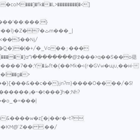
����'��:���;}
Z�?�ٹm���_|
<
��3��ǋ/
}�|�+/�_Vo��ۯ���
�KM@`Z��i .��/