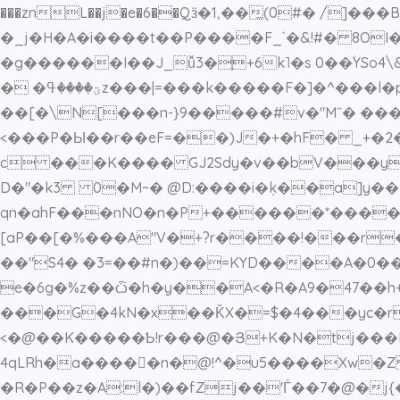
���znL��j�e�6��Qӟ�1,��̼(0#� /
�_j�H�A�i����t��P����F_`�&!#� 8OI�Fkۉz�eo6��Rfͩ�킘�F,>�37v܅�[(f���"3�T&#��2���e
�g������I��J_ǚ3�֪+6k˥�s 0��ؙYSo4\&Q��q� 2�a_P6�o��� ��
� �ؾ����ߟz���|=���k�����F�]�^���l�p!߃) ���A�S>�'�@�\!�C�/�6D�V�F�+5�.��x=5���zׄ�cr��� ۃ�b�?d�|
��[�\N[���n-}9�����#v�"M˝� ��
<���P�Ы��r��eF=��)J�+�hF� _+�2�
c ���K
���� GJ2Sdy�v��bV���yb
D�"�k3 0�M~� @D:����i�݂k��a]y�� %
qn�ahF���nNO�n�P+������*����:f�����ڃ�t�P�[ �_tI��+��x�Fȶj���6?|�!7(<��
[aP��[�%���A"V�+?r����!���r�����U
��"S4� �3=��#n�)��=KYD����A�0�����N4A^���0ڥLp��в"�B�KoI���&�
e�6g�%z��ѽ�h�y��A<�R�A9�47��h+
���G�4kN�x��ǨX�=$�4���yc�r
<�@��K�����Ƅ!r���@�Յ+K�N
�tj���
4qLRh�a����𚮙�n�@!^�u5����Xw
�R�P��z�A:l�)��fZj��'Ѓ��7�@�j