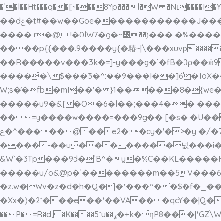
�`�l��Ht���q��[~���8Yp���l�W �Nʟ�
��dݝ�t#��w��Goe������������J���
����p{{���.9����y{�䮞~|\���xuvp������@�t��O������������n�Ճ��';;�
��R�����v���3k�=]-y���g�`�fB�߀ρ��ӝ9�N/C�@��%+�-�~O�.���.�i�G򕩔�ד�e:�xfX���3c}
����̌�\$���3�^:��9���l��]6�1oX
W;s�̓�fb�mI��'� }1����ͯ�8�{we
�����u9�&[�O�6�l��;���4�� ���z
��=y����w����=���9g�� [�s� �U���b[���%� �/ٿ.N��Ta��X����� �~~?
ع�^�����@��e2�;�cy�'�>�y �/�7�T|.{�� � �f.��jU��.c�~;�|p���kh'w�kʻ���P��T�p������� �5C5���e�!
����-��u��� �����넚���i�sr}Dj
&W`�3Tp���9d�`B^�y�%C��KL�����
�����u/o&@p�`��������m��5V���6��P
�z.w�Wv�z�d�h�Q�|�*���^��$�f�_��
�Xx�)�2*���e��*��VA���qcY��|Q�86.>
��P�=R�d,�K����5*u��ߩ�+k�ηP8���|*GZ\W�ӽ ҥ��N\~���O�R�d�jJ�J�����c��/�2݃t�Э��R_<٧��8):�#�&����>?