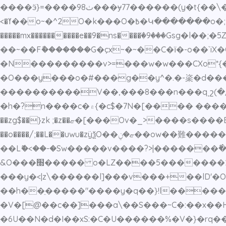
����ӭ}=����9ٺ8���ɏ77������(y�t{��\��/�� ּ��}[9����7o⳨�8پX�I�<���G�O���сoM���]�fk��L>��������|�<]
�^2O�k���O�߿�Կ�������o�;;ї���?.>�ly��7n�;\��l���w�<��H�>y�u�������R�
<�ߌ��o~
�����mx����������e��9�ns����ٙ�9���Gs
��~��Fާ�������G�çx~�~��C�ї�-o��`iX�O
�O���y���o�#���g��y^�.�-秶�d���_xk�k
����������V��,���8���n���q˻շ(�/ƀ�̝�g��Ϸ��ul�-^�?^��p
�h�?n����c�۾{�c$�7N�[���� �������~��N^���O�W��% �s��m�u}�����7��;Y�طft�{��Mk�<{r�GVw�պu,��нi-
��zg$��}zk ;�z��ޏ�[���Ov�_>����s����E������������&�𓫅�iw�E�;�2��7�q��]�l��g�>
��o����/;��L��uwu�zÿѯO
��Lޮ�<��-�Sw�����v����?>|�������߮���#�����ۆ���s�֗�?���m���}�l7?
&O���׭����� o�LZ����5�������2>�����`q= �o��f>���-�'�n���������o_�=���|
���y�<|z\������l]���v���+��lD'�O�>��>]�h߿~�
��h��ֵ�����"����y�q��}!l�����z�y�|s�[��w'~c߅��fw�������Z��-N?s
�V�[@��c��]���a\��S���~C�:��x��H
�6U��N�d�I��xS:�C�U������%�V�}�rq