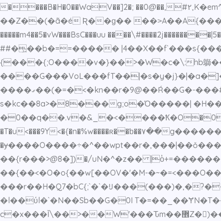
����B�H�0��WaV��]2�; ��0@��,#۲
��Z��(�ã�é Ʀ��ɡ�� ��˃A��A{���33�
�����m4��5�vW���BsC���uu ����\#����2j��������|5��aӈ��i��QSy�cO���ٛ��rذ
##�͖��b�==����� |4��X��f`���s{
����G���VoL���fT��|�s�y�j}�|�a�]�_~6�
����ގ��(�=�<�kn��r�9@��Ŕ��G�-���# �V���]��k;��h�w���������h|t��w �����4 ��m[/�
s�kc��8a>�8���g;o�Ό�����| �H�
�0��q��.v�&_�<����Ҟ�O�0�WoW\|͟Zg��׎,߂o��]���li��+wu�}}���1�w䀃N�O��_6{�3�u��/
�T�u<���9Y<�{�n�%w����ʀ��ƅ��۷��g
�ɏ����O����÷�^��wpt��r�,���|��ǒ���
��{r���>@8�])�/uN�^�z�� |o̓+=������^
��{��<�O�o{��w[��OV�'�M-�~�=<���O����
���r��H�Q7�bC{;`�`�Ĳ���(���)�,�?�
�l��ύl�`�N��Sb��G�0I T�=��_��ɎN�T�
c�x���Ǐ\��>��W'���Ԏm��޾Z�)��h�`]��)"�k��#�㚻5~<����峽�4�')����{�@����|��� �[]�v>~||��ˇ?