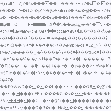
���I�Y~{��p�^��V)Y�\x�������;�8t'�o
�t��'+�ほZ<�p)M�]C�k͹��S�˃Go�뭷��w/+�
���� r�@ !�0lW7�g�~׍��)��� �%����b���a��-�s�
�uﭽLg}e-�^�\�����9�0��l�퉭�]9����k}������ｓ
�=k�����I?���R@��B��}�2��k���?
��3۞��<9-����)P>�9�mp(�dsLZ_>]\~
A�/󓢏���'��_ �\����\YV�ǵ���ts3q;�
�y�'�%�Zt�c�y�e)��P(�s
p��| �}H�))�%��!�=� @�l�*A�)�J�
K�A7�
0sVWD�����b�����O:8�嫕1/�:�7�R
 �L����'oEBu:r����Gr�<� ���� �K
���2'��Q^x������7���J��X8X�>�VE��h