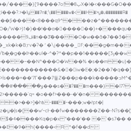
g�l��;�5Ζ��ׇS����<8���q9^���z�^�����
�/W�>}1�}��!��a��َ�����}+����qu���l}�
�N���������v>=���w�w���CXo*{�����ڤ9�n��3͞����O�w��ã�7��3�
�B;rv�?� ' �\j����_F;���g�m��:֧�Q�
��1�����[ݹ3��w�����]aԴ��������@߶���>q��S��o禵
���ߏM^��}[���&��c��}jn?m}����O����/�S!
��ޏ�ݧ��ow��難�����>ls���×��'7Г���7돟Z���p���k��
������ݚ�~�t���]h�;Nh?
���ׁ~���;w�řpt�|
��|)&����w�z[�j��r�~t?
$�4����Kq�p�x "���'�� �`�s7�� �
���E�9�h{����<R ^�f��d