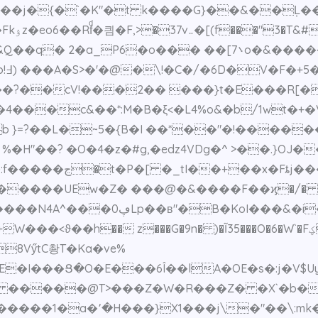
]���B��j�{�`�K"�t k����G}��&��L̜
��ѤH?
[܌7o�&�����;��s��;�h�]m|� ^��y\[~ën�{Ǻs�
��?��cV!���2�� ���}t�E���R[�
4���c&��*:M�B�ξ<�L4%o&�b/1wt�+�
 }=?��L�~5�{B�I ��*��"�!������
�H"��? �O�4�z�#g,�edz4VDg�^ >��.}OJ�
�䨘�z��h�euO�*)
Ew�Z� ���@�&����F��ϗ�/� ����ou/V��4
i����^�SE"%C"�c�7��5
W���<ϑ��h�� z�
��G�9n� )�Ĩ35���O�6�W`�Fؼ]�e(��=365� 1~� b*MK��h�^IRXF�-
8VӳtC촹T�Ka�ve%
E�I���Ց�O
�E���6Î��lA�OE�s�:j�V$U
�Z �����@T>���Z�W�R���Z� �X`�b�
{�����1�a�՚�H���}X1���j\�"��\:mk