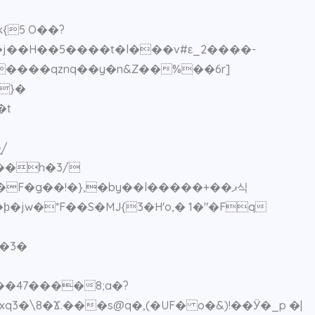
{5 O��?
������qznq��y�n&Z��%��6r]
�t
/
��h�3/
F�g��!�},�by��l�����+��ޕ식
L�3�
�47����8;a�?