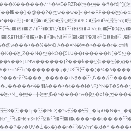
ZR��� �#�f6|^]{).$כӀ�/��� z��/ �g��ο[۞��q�~̿�
D�%���
~�^��ù!�8>�rQ���7� C�v��?e^a}� ���
ɷ���$���21/���C�1{/�:���E�S�� #IVe�a���0@,ɏ��
 �I��|&�TH;����}<�v��w%�.��x��*P�0�k2�t�s�
2X%�@w���>��%�B A��=N��>����r�;cn蝫
�K��Z��N��kO�[5LU��t�����N[�'5���
�9��S[LMW������}?���k��q���)g�e�mڤ
�6�7~=Nq*�������y�,U8"��(�%�6��
��rj�LyR(]�@G>��*
B�>����rw�j�bf� �����ݹ(��Z?�AӴ���1����?ω{�
Tŗ��Mn>)�'5z��!!_�kp0�N�ϧ_���k0��č29�
*_|z�M6mS=KZ�{l�����ͼ���~��t��I��
��Wrn^�.d�^ �����\�:g��