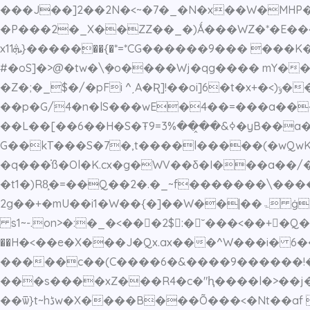
���J��]2��2N�<~�7�_�N�x��W�MHP�
�P���2�_X��ZZ��_�)Ǻ���WZ�*�E��4
x1׃�����{ܞ1��{�*=*CG������9��� ���K��WWV���z���Vb9_�'2����[$���44�[�j��H��5����t�l���v#ε_2����-
#�oS]�>@�tw�\ܻ�o����Wj�qg���� mY�
�Z�;�_$�/�pFi ^͵A�Ʀ]!��oi]6�t�x+�<)ݹ��o0�!�����l�� ���� `�Q�{����}�
��p�G/4�n�lS���wE�4��=���a��
��L��[��6��H�S�Ŧߦ&��̭��3%=9�yB��a�G�uń3����ʰ36�>�?
G��kT���S�7�,t����l�����(�wQwK{
�q���֗ß�Ol�K.cx�g�WV��δ�I���a�
�t1�)R8̧�=��Q��2�.�_~f�������\���
2g��+�mU��i1�W��{�]��W��|��ۃ ġ�k������'HPb��P�b����(��C��-,RDЋMh�~,�(��ϸ�jw�*F��S�MJ{3�H'o,� 1�"�Fq
s1~-.on>�:�_�<��𮫿�2$:�˘���<��+�Q��)���u�
��H�<��e�X���J�Qx.ax���^W���i� 6
�����c��(C����6�&����9������!
���s����xZ���R4�c�"ԧ����l�>��j�
��ѿ}t~hڈw�X����B���Õ���<�Nt��af w��a��������.�<���7�d��6o}�Ծh�exxq3�\8�Ϫ.���s@q�,(�UF� o�&)!��Ӱ�_p �|