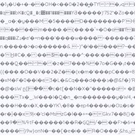
�ݹ1�U�+�-��OH�<��0�2��̳�TY! �ޕq�T�4�i�J��ʵ?
�q��bK�cQ�_�c͹��1������YƋ�����)'7S2*�Zo��P�2$e��ؠ�>x���}:�'���~?]ȱ�=\��C�0I�qv��a�j�Y��ގ
�_a�;�y���M �5����D��������P`H
����m����.�(��:��ٴ=�O�о��'f��i�'c�� ����f�L�"����k�9��~��(�8��90�8�-�e??
��q���iZܖ�e'�=n���'����w���� ~������?�G� ������ ��z~L���w-������h ~f��5L���������?
n.�����>�o������&ˎ~)"�!�����?~�
�'Ӈ#C�,� :��$��=��^;���:����
���Q�� � �z�7���%�7o�G��ݚt����_a���n��|&
{{���.�Ο��V��2�Z��(x�m�'���pC���=
�xM�F�0��I�e3�L�&Cq���d���ܪ�@&f�}'RW�E_��V��W�dl��[�?���Ybϓ�/�������/���Tc,��a��|�_���-ԁ�nŝ�?
�@�sW ը[|���c�t[��N�X�"�����a= �㚳
���Tx�_,W���I�Q�n_�m�������y�W4,ۥ��P�V�"G�ʳ&�R��d^5F�#r횡8t��xav4W�ty�1ǽ�&��²|�����157�[�D9�`bw�
���H��x�X,���YK\�8� �ep4����u�Oﯫ�s�wv�5�����W�����?�]~[�{��D`Y�����.W�F�1��_�Z/&��,W}�����%�Y� �
�r�۟j��x9|<�'cI�MszG�l��+=�Gkv7��8{}��'���٢��>��l {��j�C���]�?��/; b�7kb7Ig�l�΁�+�
��ߟ%�9tF������1��R�ĢQ/�:��F>�6=�V��� D�͝�0��K�5d{��-v9?id=V���W�����\���d���s�8�MV�@��N�xp
����}9w}onN�~��[�e�i� �R�O���ۣ`&hsݵ �A�ݟ�4X`` �f��>�x�p���p5m!j������v�Ov:\���Y{��G���op������(������c��]��Q`�|