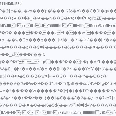
���6��`c'��Y� �m��
��t��_���N��O�d?gj'qZE)���
�o_��w�Oo���g���_l�_��{����v�
}������o��G ����+�%���������
8j��Z�Ccq6���`���4�p�AZL���:
 }l.���5�i�B�w+~=�G�H���r"��Ө�c�
 k9��R^ZV�����|