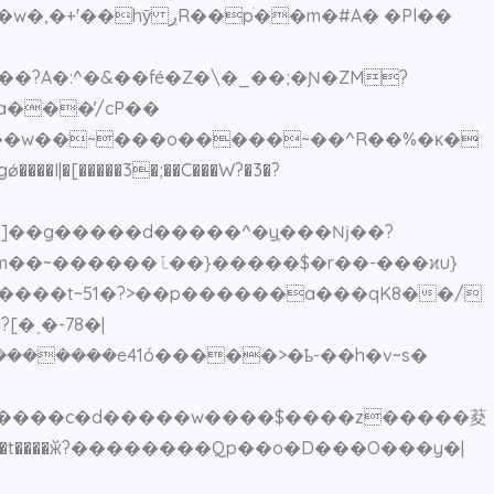
ׁ��m�#A� �Pl��
ǿ����I|�[�����3�;��C���W?�3�?
�]��g�����d�����^�y֧���ǋ��?
�ˏ�-78�|
������e41ó�����>�ҍ-��h�v~s�