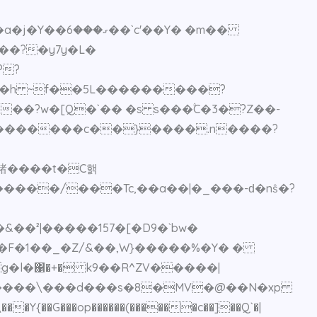
��?�y7y�L�
��?w�[Q�`�� �s s���۟C�3�?Z��-
.�������c��}����.n����?
諸����t�C핽