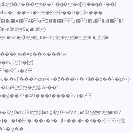
�|
u��A��A�a2�R����ȥ��3�$z��u����T
0�+�8�o&�j��J�}
J��� ��$c�f9���+L�(d�!��� ��8=
֜�o�=p��>x���1w
n�|
���Kx�2
>!
 ){i$��.g40=WV.�_��5��ל���X/
�]�_�f��| ��<�>�Ҵhr��˖�~�8��e]䍮