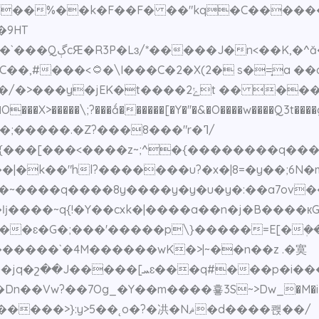
�F��F� ��"kq�C������w�,�+'��hӯ ڔR��p
�9HT
Z�\�_��;�Ɲ�ZM?
=̟a ��a���̕/cP��
O���X>�����\;?���ǻ������[�Y�''�&�O����w����Q3t����g
��>r�;�����.�Z?���8���"r�ߣ/
�{���[���<����z~;^�{��������q��
���u?�x�|8=�y��;6N�܏m��~������ﭑ��}�����$�r��-���ϰu}
ǉ����~q{!�Y��cxk�|����a��n�j�B����кG?[
��ɛ�G�;���'�����p\}�����=E[�ܲ��
:y>5��˛o�?�㓋�Nޘ�d����쾑��/