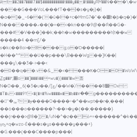
йt��2��7���I7.��$������
����t���y���t���yRM��Ν��ͨ�\
����G���VoL���fT��|�s�y�j}�|
�a�]�_~6��{`�û�l�+c�MmG7�'`�:�͹t�ƥ�q�)�5�
N��� ����ގ��(�=�<�kn��r�9@��Ŕ��G�-
���# �V���]��k;��h�w���������h|t��w
�����4 ��m[/�
s�kc��8a>�8���g;o�Ό�����|
�H��^^��U��p���\B���Wg��]K��|
���y\��3�->��<
�0��q��.v�&_�<����Ҟ�O�0�WoW\
͟Zg��׎,߂o��]���li��+wu�}}���1�w䀃
N�O��_6{�3�u��/[ڇ/��W�ͭ/����ٙ׶8Ox
�T�u<���9Y<�{�n�%w����ʀ��ƅ��۷��g������
�՟�ퟏ?�ɏ����O����÷�^��wpt��r�,���|
��ǒ���o������?~��>�y�{��;�����}
��{r���>@8�])�/uN�^�z�� |o̓+=������^�k��
үҧ+q�wzo-Ȇ���s�ys�����y���+}
�G.���{��� C����p���|